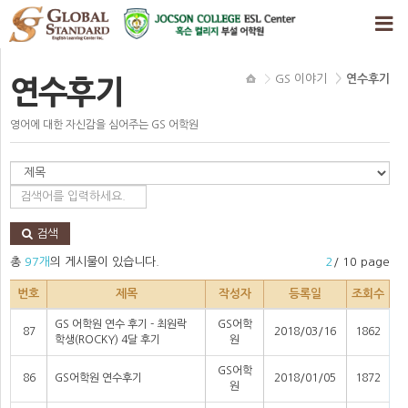
GS 이야기
연수후기
연수후기
영어에 대한 자신감을 심어주는 GS 어학원
검색
총
97개
의 게시물이 있습니다.
2
/ 10 page
번호
제목
작성자
등록일
조회수
GS 어학원 연수 후기 - 최원락
GS어학
87
2018/03/16
1862
학생(ROCKY) 4달 후기
원
GS어학
86
GS어학원 연수후기
2018/01/05
1872
원