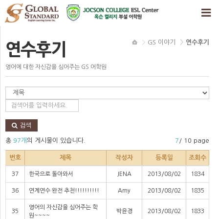
GS 이야기
연수후기
연수후기
영어에 대한 자신감을 심어주는 GS 어학원
검색
총
97개
의 게시물이 있습니다.
7
/ 10 page
번호
제목
작성자
등록일
조회수
37
한국으로 돌아와서
JENA
2013/08/02
1834
36
연계연수 완전 추천!!!!!!!!!!
Amy
2013/08/02
1835
영어의 자신감을 심어주는 학
35
박윤경
2013/08/02
1833
원~~~~