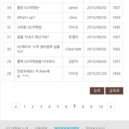
34
좋은 GS어학원~
Jamie
2013/08/02
1837
33
What's up?
Gina
2013/08/02
1834
32
고마운 GS어학원
이수진
2013/08/02
1845
31
잘들 지내고 계신가요?
한경미
2013/08/02
1837
GS에서의 12주 영어공부 길들
30
Clare Park
2013/08/02
1842
이기
29
클락 GS어학원을 다녀와서
김은미
2013/08/02
1831
안녕하세요! 저 Alex에
28
이수진
2013/07/26
1844
요..^^*
등록
글목록
1
2
3
4
5
6
7
8
9
10
GS 어학원 소개
·
이용약관
·
개인정보취급방침
·
찾아오시는길
·