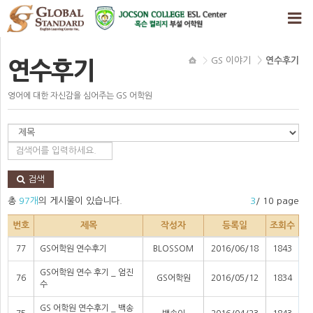
GS 이야기
연수후기
연수후기
영어에 대한 자신감을 심어주는 GS 어학원
검색
총
97개
의 게시물이 있습니다.
3
/ 10 page
번호
제목
작성자
등록일
조회수
77
GS어학원 연수후기
BLOSSOM
2016/06/18
1843
GS어학원 연수 후기 _ 엄진
76
GS어학원
2016/05/12
1834
수
GS 어학원 연수후기 _ 백송