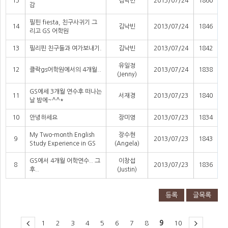
15
김낙빈
2013/07/24
1860
감
필핀 fiesta, 친구사귀기 그
14
김낙빈
2013/07/24
1846
리고 GS 어학원
13
필리핀 친구들과 여가보내기.
김낙빈
2013/07/24
1842
유일정
12
클락gs어학원에서의 4개월..
2013/07/24
1838
(Jenny)
GS에세 3개월 연수후 떠나는
11
서재경
2013/07/23
1840
날 밤에~^^*
10
안녕하세요
장미영
2013/07/23
1834
My Two-month English
장수현
9
2013/07/23
1843
Study Experience in GS
(Angela)
GS에서 4개월 어학연수.. 그
이창섭
8
2013/07/23
1836
후..
(Justin)
등록
글목록
1
2
3
4
5
6
7
8
9
10