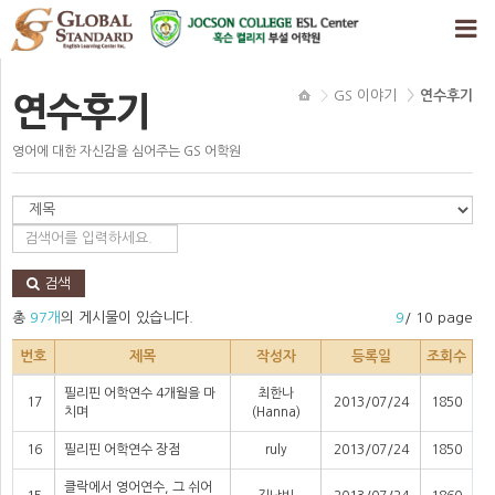
GS 이야기
연수후기
연수후기
영어에 대한 자신감을 심어주는 GS 어학원
검색
총
97개
의 게시물이 있습니다.
9
/ 10 page
번호
제목
작성자
등록일
조회수
필리핀 어학연수 4개월을 마
최한나
17
2013/07/24
1850
치며
(Hanna)
16
필리핀 어학연수 장점
ruly
2013/07/24
1850
클락에서 영어연수, 그 쉬어